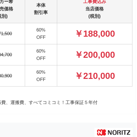
カー希
工事費込み
本体
売価格
当店価格
割引率
税別)
(税別)
60%
￥188,000
1,500
OFF
60%
￥200,000
4,700
OFF
60%
￥210,000
0,900
OFF
、出張費、運搬費、すべてコミコミ！工事保証５年付