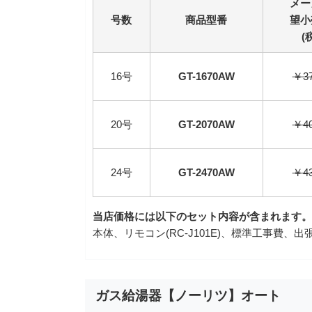
メー
号数
商品型番
望小
(
16号
GT-1670AW
￥37
20号
GT-2070AW
￥40
24号
GT-2470AW
￥43
当店価格には以下のセット内容が含まれます。
本体、リモコン(RC-J101E)、標準工事費
ガス給湯器【ノーリツ】オート