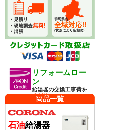
群馬県内
全域対応!!
(状況により応相談)
リフォームロー
ン
給湯器の交換工事費を
分割払いにできます!!
商品一覧
石油
給湯器