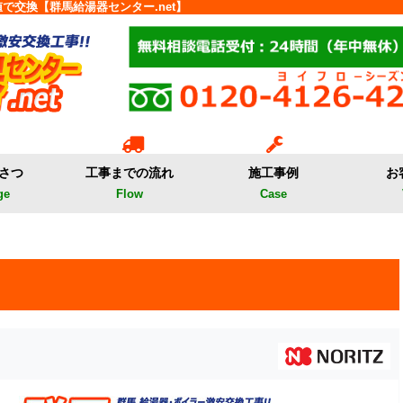
で交換【群馬給湯器センター.net】
さつ
工事までの流れ
施工事例
お
ge
Flow
Case