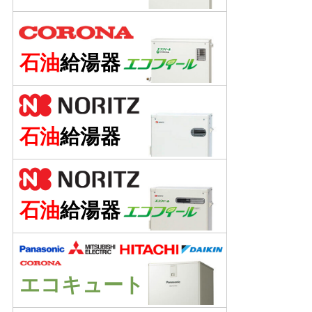
石油
給湯器
石油
給湯器
石油
給湯器
エコキュート