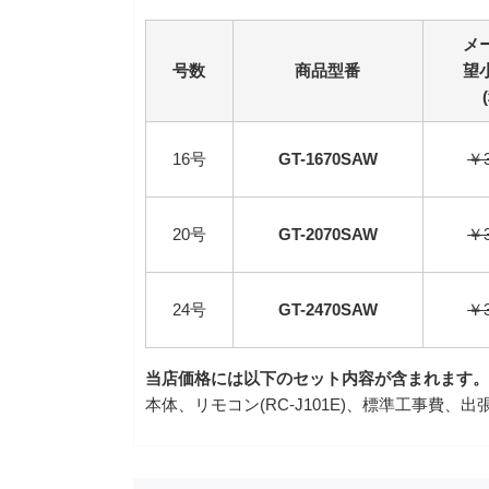
メ
号数
商品型番
望
16号
GT-1670SAW
￥3
20号
GT-2070SAW
￥3
24号
GT-2470SAW
￥3
当店価格には以下のセット内容が含まれます。
本体、リモコン(RC-J101E)、標準工事費