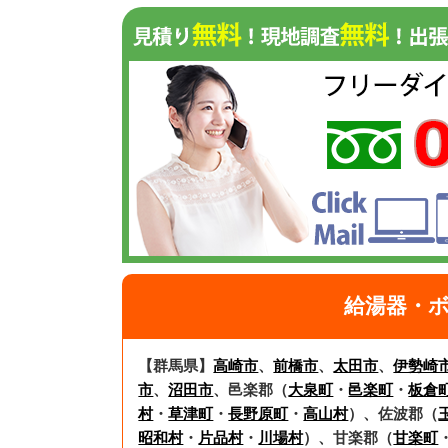
給湯器・ボ
【群馬県】
高崎市
、
前橋市
、
太田市
、
伊勢崎
市
、
沼田市
、邑楽郡（
大泉町
・
邑楽町
・
板倉
村
・
草津町
・
長野原町
・
高山村
）、佐波郡（
昭和村
・
片品村
・
川場村
）、甘楽郡（
甘楽町