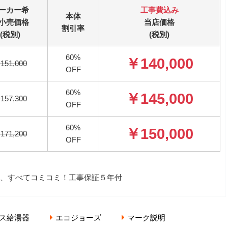
ーカー希
工事費込み
本体
小売価格
当店価格
割引率
(税別)
(税別)
60%
￥140,000
151,000
OFF
60%
￥145,000
157,300
OFF
60%
￥150,000
171,200
OFF
、すべてコミコミ！工事保証５年付
ス給湯器
エコジョーズ
マーク説明