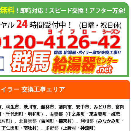
イラー 交換工事エリア
市
、
桐生市
、
渋川市
、
館林市
、
藤岡市
、
安中市
、
みどり市
、
富岡
町
・
千代田町
・
明和町
）、吾妻郡（
中之条町
・
東吾妻町
・
嬬恋
玉村町
）、北群馬郡（
吉岡町
・
榛東村
）、利根郡（
みなかみ町
・
・
下仁田町
・
南牧村
）、多野郡（
上野村
・
神流町
）